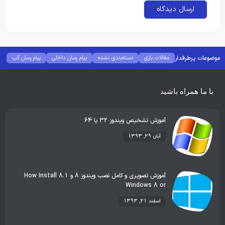
موضوعات پرطرفدار
مقالات بازی
دسته‌بندی نشده
پیام رسان داخلی
پیام رسان گپ
بهترین گجت ها
هوش مصنوعی
رفع خطا و ارور
با ما همراه باشید
آموزش تشخيص ويندوز 32 يا 64
آبان 29, 1393
آموزش تصویری و کامل نصب ویندوز 8 و 8.1 How Install
Windows 8 or
اسفند 21, 1393