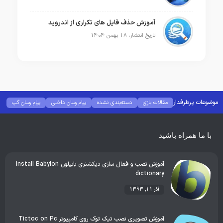
آموزش حذف فایل های تکراری از اندروید
تاریخ انتشار: 18 بهمن 1404
موضوعات پرطرفدار
مقالات بازی
دسته‌بندی نشده
پیام رسان داخلی
پیام رسان گپ
بهترین گجت ها
هوش مصنوعی
رفع خطا و ارور
با ما همراه باشید
آموزش نصب و فعال سازی دیکشنری بابیلون Install Babylon
dictionary
آذر 11, 1393
آموزش تصویری نصب تیک توک روی کامپیوتر Tictoc on Pc