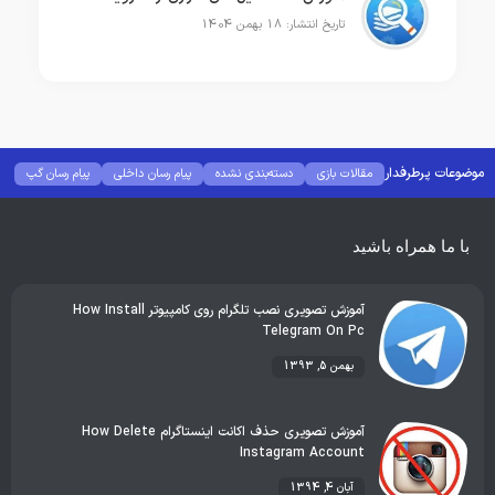
تاریخ انتشار: 18 بهمن 1404
موضوعات پرطرفدار
مقالات بازی
دسته‌بندی نشده
پیام رسان داخلی
پیام رسان گپ
بهترین گجت ها
هوش مصنوعی
رفع خطا و ارور
با ما همراه باشید
آموزش تصویری نصب تلگرام روی کامپیوتر How Install
Telegram On Pc
بهمن 5, 1393
آموزش تصویری حذف اکانت اینستاگرام How Delete
Instagram Account
آبان 4, 1394