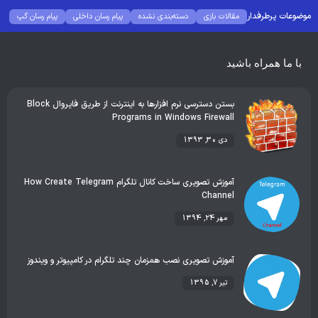
موضوعات پرطرفدار
مقالات بازی
دسته‌بندی نشده
پیام رسان داخلی
پیام رسان گپ
بهترین گجت ها
هوش مصنوعی
رفع خطا و ارور
با ما همراه باشید
بستن دسترسی نرم افزارها به اینترنت از طریق فایروال Block
Programs in Windows Firewall
دی 30, 1393
آموزش تصویری ساخت کانال تلگرام How Create Telegram
Channel
مهر 24, 1394
آموزش تصویری نصب همزمان چند تلگرام در کامپیوتر و ویندوز
تیر 7, 1395