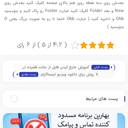
بعدش روی سه نقطه روی هم بالای صفحه کلیک کنید بعدش روی
New و بعد Folder کلیک کنید عبارت Folder رو پاک کنید و بنویسید
Obb و ذخیره کنید ( عبارت Obb ختما o رو به صورت بزرگ یعنی O
بنویسید )
( 4.2 از 5 ) از 6 رای
«
آموزش خارج کردن فایل از حالت فشرده در
پست قبلی
»
اندروید و کامپیوتر
7 روش برای دانلود ویدیو اینستاگرام
پست بعدی
پست های مرتبط