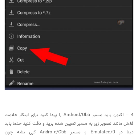
4 – اکنون باید مسیر Android/Obb را پیدا کنید برای اینکار علامت
فلش مانند تصویر زیر به مسیر تعیین شده برید و دقت کنید حتما باید
دیتا در Emulated/0 و مسیر Android/Obb کپی بشه چون