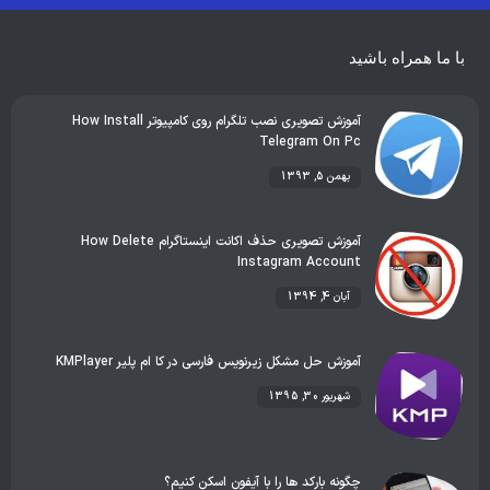
بهترین گجت ها
هوش مصنوعی
رفع خطا و ارور
با ما همراه باشید
آموزش تصویری نصب تلگرام روی کامپیوتر How Install
Telegram On Pc
بهمن 5, 1393
آموزش تصویری حذف اکانت اینستاگرام How Delete
Instagram Account
آبان 4, 1394
آموزش حل مشکل زیرنویس فارسی در کا ام پلیر KMPlayer
شهریور 30, 1395
چگونه بارکد ها را با آیفون اسکن کنیم؟