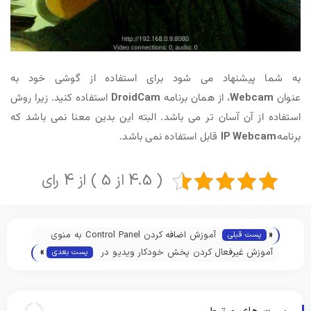
به شما پیشنهاد می شود برای استفاده از گوشی خود به
عنوان
Webcam
، از همان برنامه
DroidCam
استفاده کنید. زیرا روش
استفاده از آن آسان تر می باشد. البته این بدین معنا نمی باشد که
برنامه
IP Webcam
قابل استفاده نمی باشد.
( 4.5 از 5 ) از 4 رای
«
آموزش اضافه کردن Control Panel به منوی
پست قبلی
»
Win + X (منو کاربری) ویندوز 10
آموزش غیرفعال کردن پخش خودکار ویدیو در
پست بعدی
گوگل کروم