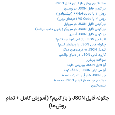
ساده‌ترین روش باز کردن فایل JSON
باز کردن فایل JSON در ویندوز
روش 2 با Notepad++ (پیشنهادی)
روش 3 با VS Code (حرفه‌ای‌ترین)
باز کردن فایل JSON در موبایل
باز کردن فایل JSON در مرورگر (بدون نصب برنامه)
باز کردن فایل JSON آنلاین
اگر فایل JSON باز نمی‌شود چه کنیم؟
چگونه فایل JSON را ویرایش کنیم؟
تبدیل JSON به فرمت‌های دیگر
کاربرد فایل JSON در دنیای واقعی
سوالات پرتکرار
آیا فایل JSON ویروس دارد؟
آیا می‌توان JSON را حذف کرد؟
چرا JSON شلوغ و نامرتب است؟
بهترین برنامه باز کردن JSON چیست؟
نتیجه‌گیری
چگونه فایل JSON را باز کنیم؟ (آموزش کامل + تمام
روش‌ها)