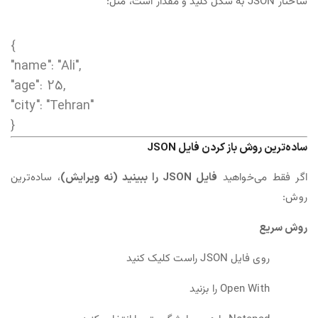
ساختار JSON به شکل کلید و مقدار است، مثل:
{
"name"
:
"Ali"
,
"age"
:
25
,
"city"
:
"Tehran"
}
ساده‌ترین روش باز کردن فایل JSON
اگر فقط می‌خواهید
فایل JSON را ببینید (نه ویرایش)
، ساده‌ترین
روش:
روش سریع
روی فایل JSON راست کلیک کنید
Open With را بزنید