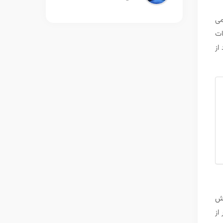
 می
ات
لپ تاپ صرفه جویی کنید. در ادامه به 6 مورد از
ش
از