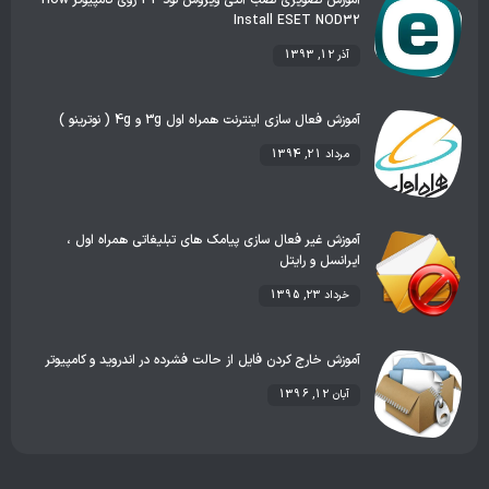
آموزش تصویری نصب آنتی ویروس نود 32 روی کامپیوتر How
Install ESET NOD32
آذر 12, 1393
آموزش فعال سازی اینترنت همراه اول 3g و 4g ( نوترینو )
مرداد 21, 1394
آموزش غیر فعال سازی پیامک های تبلیغاتی همراه اول ،
ایرانسل و رایتل
خرداد 23, 1395
آموزش خارج کردن فایل از حالت فشرده در اندروید و کامپیوتر
آبان 12, 1396