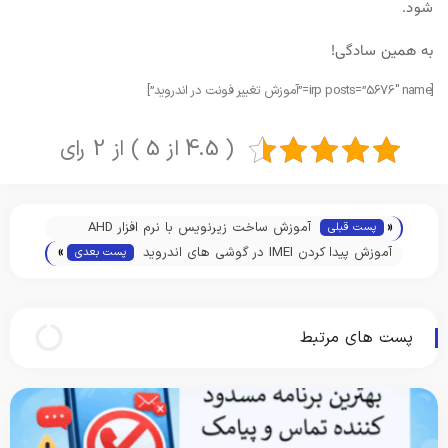
شود.
به همین سادگی!
[irp posts=”5676″ name=”آموزش تغییر فونت در اندروید”]
( 4.5 از 5 ) از 2 رای
«
آموزش ساخت زیرنویس با نرم افزار AHD
پست قبلی
»
subtitles Maker
آموزش پیدا کردن IMEI در گوشی های اندروید
پست بعدی
پست های مرتبط