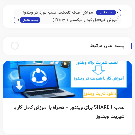
«
آموزش حذف تاریخچه کلیپ بورد در ویندوز
پست قبلی
»
10, 8 و 7
آموزش غیرفعال کردن بیکسبی ( Bixby )
پست بعدی
دستیار صوتی در گوشی های سامسونگ
پست های مرتبط
نصب SHAREit برای ویندوز + همراه با آموزش کامل کار با
شیریت ویندوز