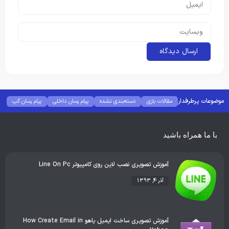
موضوعات پرطرفدار
مقالات بازی
دسته‌بندی نشده
پیام رسان داخلی
پیام رسان گپ
بهترین گجت ها
هوش مصنوعی
رفع خطا و ارور
با ما همراه باشید
آموزش تصویری نصب لاین روی کامپیوتر Line On Pc
آذر 4, 1393
آموزش تصویری ساخت ایمیل یاهو How Create Email in