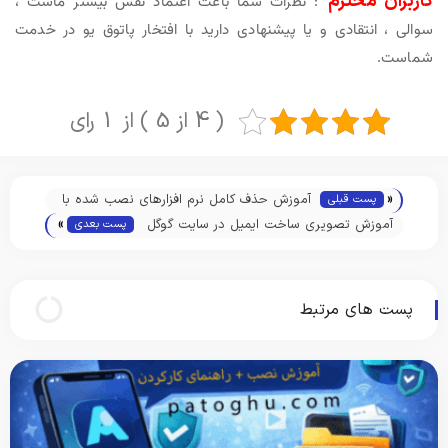
کاربران محترم
: نظرات شما باعث اعتماد نفس بیشتر ماست ،
سوالی ، انتقادی و یا پیشنهادی دارید با افتخار پاتوق یو در خدمت
شماست.
( 4 از 5 ) از 1 رای
«
آموزش حذف کامل نرم افزارهای نصب شده با
پست قبلی
»
Revo Uninstaller
آموزش تصویری ساخت ایمیل در سایت گوگل
پست بعدی
( جی میل ) How Create Email in Gmail
پست های مرتبط