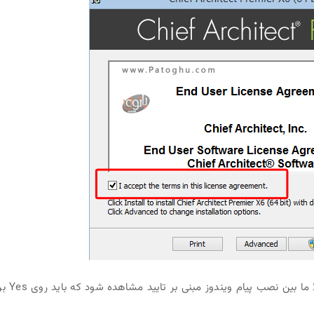
3 – صبر کنید تا مراحل نصب به پایان برسد ، احتمالا ما ب