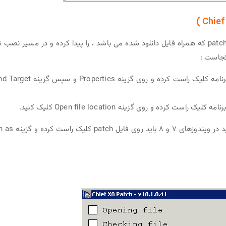
1 – همراه فایل دانلود شده فایل patch داخل فولدر patch که همراه فایل دانلود شده می باشد ، را پیدا کرده و در مسیر نصب
کجاست :
ویندوز XP: بعد از نصب، در دسکتاپ روی Shortcut برنامه کلیک راست کرده و روی گزینه Properties 
۲- خوب هم اکنون فایل patch را اجرا کنید ( دقت کنید در ویندوزهای ۷ و ۸ باید 