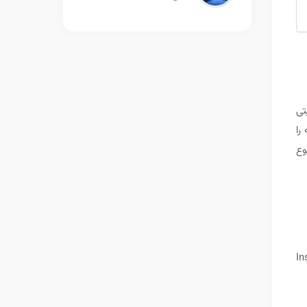
دارای دو نسخه 32 و 64 بیتی
م نسخه را
وع
د تصویر زیر تیک I accept را زده و روی Install