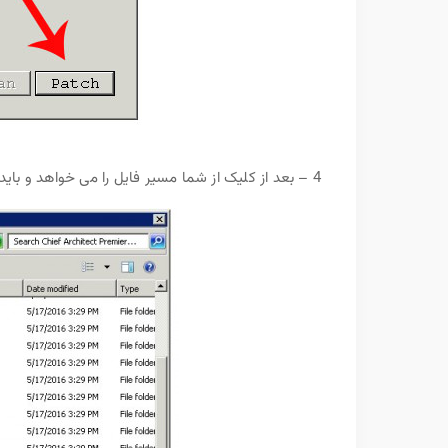
4 – بعد از کلیک از شما مسیر فایل را می خواهد و باید فایل Chief Architect Premier X8.exe را به نرم افزار معرفی کنید عکس زیر