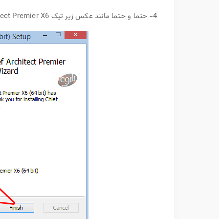
4- حتما و حتما مانند عکس زیر تیک Launch Chief Architect Premier X6 را بردارید و روی Finish کلیک کنید.