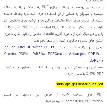
استفاده کنید.
با نصب این برنامه ها پرینتر مجازی PDF به لیست پرینترها اضافه
میشود و میتوان به آسانی از آن استفاده کرد. البته باید بخاطر داشته
باشید که پرینتر های PDF مختلف ویژگی ها و آپشن های متفاوتی نیز
دارند. برخی ممکن است اسناد را بلافاصله به صورت PDF ذخیره کنند،
ولی برخی دیگر قبل از ذخیره فایل، اطلاعات خاصی را نظیر مکان ذخیره،
آپشن های فشرده سازی و غیره را از شما بخواهند.
برخی از این برنامه ها عبارت اند از include
PDF24
,
CutePDF Writer
Free,
Creator
, PDFlite,
Pdf995
,
PDFCreator
,
Ashampoo PDF
و
doPDF
همچنین در سیستم عامل لینوکس با استفاده از دستور زیر میتوانید
CUPS-PDF را نصب کنید:
sudo apt-get install cups-pdf
PDF های ساخته شده از طریق این دستور در مسیر
/home/user/PDF folder ذخیره میشوند.