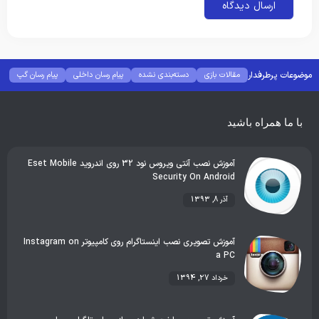
موضوعات پرطرفدار
مقالات بازی
دسته‌بندی نشده
پیام رسان داخلی
پیام رسان گپ
بهترین گجت ها
هوش مصنوعی
رفع خطا و ارور
با ما همراه باشید
آموزش نصب آنتی ویروس نود 32 روی اندروید Eset Mobile
Security On Android
آذر 8, 1393
آموزش تصویری نصب اینستاگرام روی کامپیوتر Instagram on
a PC
خرداد 27, 1394