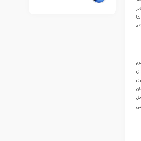
در
ها
که
رم
 ی
ری
ان
مل
می