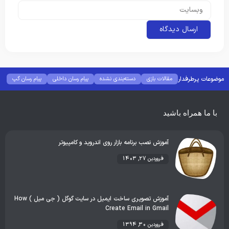
موضوعات پرطرفدار
مقالات بازی
دسته‌بندی نشده
پیام رسان داخلی
پیام رسان گپ
بهترین گجت ها
هوش مصنوعی
رفع خطا و ارور
با ما همراه باشید
آموزش نصب برنامه بازار روی اندروید و کامپیوتر
فروردین 27, 1403
آموزش تصویری ساخت ایمیل در سایت گوگل ( جی میل ) How
Create Email in Gmail
فروردین 30, 1394