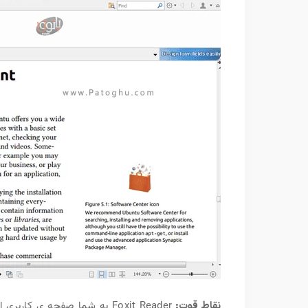
نقاط قوت:
Foxit Reader به شما صفحه ی کاربری ای مشابه با مایکروسافت