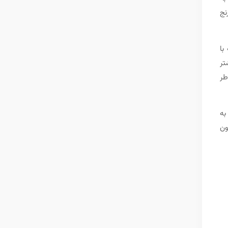
نج
با
تر
اطر
به
ون