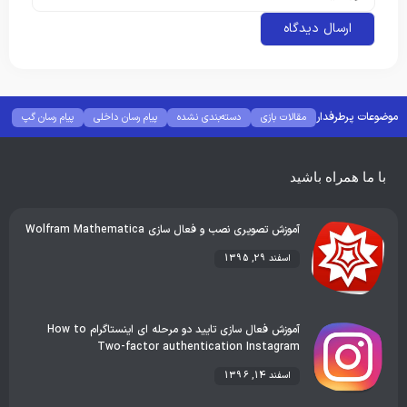
موضوعات پرطرفدار
مقالات بازی
دسته‌بندی نشده
پیام رسان داخلی
پیام رسان گپ
بهترین گجت ها
هوش مصنوعی
رفع خطا و ارور
با ما همراه باشید
آموزش تصویری نصب و فعال سازی Wolfram Mathematica
اسفند 29, 1395
آموزش فعال سازی تایید دو مرحله ای اینستاگرام How to
Two-factor authentication Instagram
اسفند 14, 1396