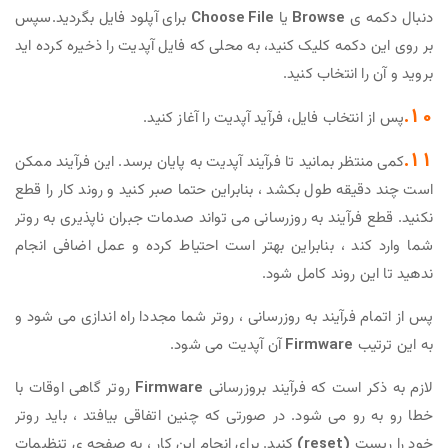
دنبال دکمه ی
Browse
یا
Choose File
برای آپلود فایل بگردید.سپس
بر روی این دکمه کلیک کنید، به محلی که فایل آپدیت را ذخیره کرده اید
بروید و آن را انتخاب کنید.
10.
پس از انتخاب فایل، فرآید آپدیت را آغاز کنید.
11.
کمی منتظر بمانید تا فرآیند آپدیت به پایان برسد. این فرآیند ممکن
است چند دقیقه طول بکشد ، بنابراین حتما صبر کنید و روند کار را قطع
نکنید. قطع فرآیند به روزرسانی می تواند صدمات جبران ناپذیری به روتر
شما وارد کند ، بنابراین بهتر است احتیاط کرده و عمل اضافی انجام
ندهید تا این روند کامل شود.
پس از اتمام فرآیند به روزرسانی ، روتر شما مجددا راه اندازی می شود و
به این ترتیب
Firmware
آن آپدیت می شود.
لازم به ذکر است که فرآیند بروزرسانی
Firmware
روتر گاهی اوقات با
خطا رو به رو می شود. در صورتی که چنین اتفاقی بیافتد ، باید روتر
خود را ریست
(reset)
کنید. برای انجام این کار ، به صفحه ی تنظیمات