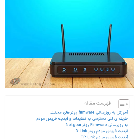
فهرست مقاله
آموزش به روزرسانی firmware روتر های مختلف
طریقه ی کلی دسترسی به تنظیمات و آپدیت فریمور مودم
به روزرسانی Firmware روتر Netgear
آپدیت فریمور مودم روتر D-Link
آپدیت فریمور مودم TP-Link