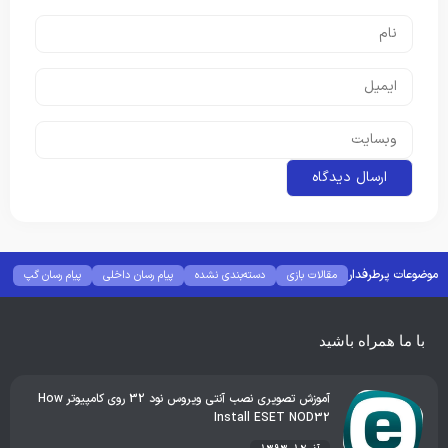
موضوعات پرطرفدار
مقالات بازی
دسته‌بندی نشده
پیام رسان داخلی
پیام رسان گپ
بهترین گجت ها
هوش مصنوعی
رفع خطا و ارور
با ما همراه باشید
آموزش تصویری نصب آنتی ویروس نود 32 روی کامپیوتر How
Install ESET NOD32