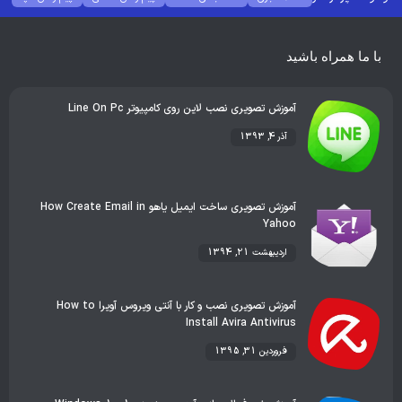
بهترین گجت ها
هوش مصنوعی
رفع خطا و ارور
با ما همراه باشید
آموزش تصویری نصب لاین روی کامپیوتر Line On Pc
آذر 4, 1393
آموزش تصویری ساخت ایمیل یاهو How Create Email in
Yahoo
اردیبهشت 21, 1394
آموزش تصویری نصب و کار با آنتی ویروس آویرا How to
Install Avira Antivirus
فروردین 31, 1395