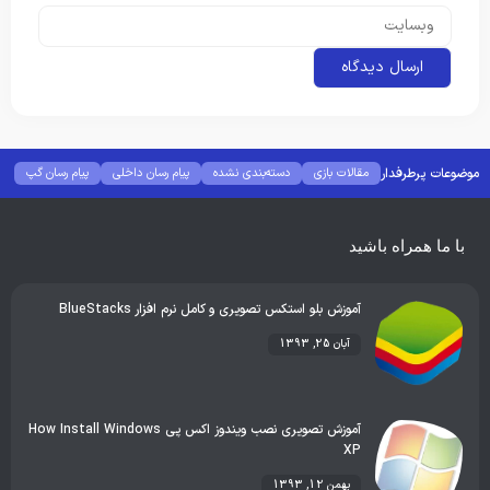
موضوعات پرطرفدار
مقالات بازی
دسته‌بندی نشده
پیام رسان داخلی
پیام رسان گپ
بهترین گجت ها
هوش مصنوعی
رفع خطا و ارور
با ما همراه باشید
آموزش بلو استکس تصویری و کامل نرم افزار BlueStacks
آبان 25, 1393
آموزش تصویری نصب ویندوز اکس پی How Install Windows
XP
بهمن 12, 1393