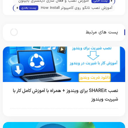
«
آموزش نصب و فعال سازی دیکشنری بابیلون
پست قبلی
»
Install Babylon dictionary
آموزش نصب تانگو روی کامپیوتر How Install
پست بعدی
Tango On Pc
پست های مرتبط
نصب SHAREit برای ویندوز + همراه با آموزش کامل کار با
شیریت ویندوز