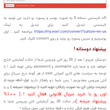
اگه لایسنس نسخه 8 به صورت یوسر و پسورد رو دارید می تونید به
لایسنس تبدیل کنید برای تبدیل به لینک
https://my.eset.com/convert?culture=en-us
مراجعه کنید ، اول
یوسرنیم و سپس پسورد رو بزنید و روی convert کلیک کنید.
پیشنهاد دوستانه !
دوستان عزیزم ! بعد از 30 روز انتی ویروس شما از حالت آزمایشی خارج
خواهد شد و شما باید username و password براش تهیه کنید ! با
توجه به سیاست های کاری کمپانی eset از هر گونه درج سریال برای
آنتی ویروس معذوریم ! پس شما دو راهکار دارید
اول آنکه برید از
اینترنت براش کی به صورت رایگان تهیه کنید ( پیشنهاد نمیشه )
و یا
اون رو با خرید سریال قانونی فعال کنید ! ( 100%
پیشنهاد میشه )
در حالت 30 روز آزمایشی انتی ویروس شما با
نسخه فول هیچ فرقی نداره و دقیقا مشابه اون عمل میکنه !