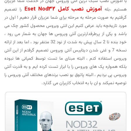
با آموزش نصب سبک ترین آنتی ویروس جهان در خدمت شما عزیزان
آموزش نصب کامل Eset Nod32
هستیم ،بله
را تصمیم
گرفتیم به صورت مرحله به مرحله برای شما عزیزان قرار دهیم ! اول در
مورد تاریخچه باید عرض کنیم این انتی ویروس محصول کشور چک می
باشد و یکی از پرطرفدارترین آنتی ویروس ها جهان به شمار می رود ،
خود بنده تا 2 سال پیش به شدت از نود 32 متنفر بود ، اما بعد از ارائه
نسخه 7 و غنی شدن دیتابیس آنتی ویروس تصمیم گرفتم از این آنتی
ویروس استفاده کنم ، البته مبنای ما تست توسط کمپانی ها نبوده
بلکه همواره پک های ویروس را با ابزار تست کرده ایم و به قدرت آنتی
ویروس پی بردیم ، البته پاتوق یو نصب برندهای مختلف آنتی ویروس را
توصیه نمیکند و ان با به انتخاب کاربران می گذارد.