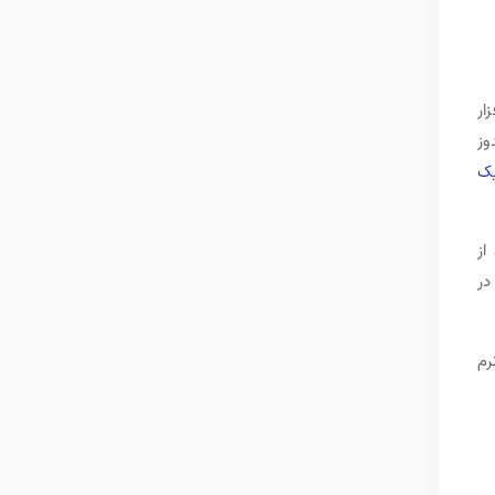
ار
دوز
یک
از
در
رم