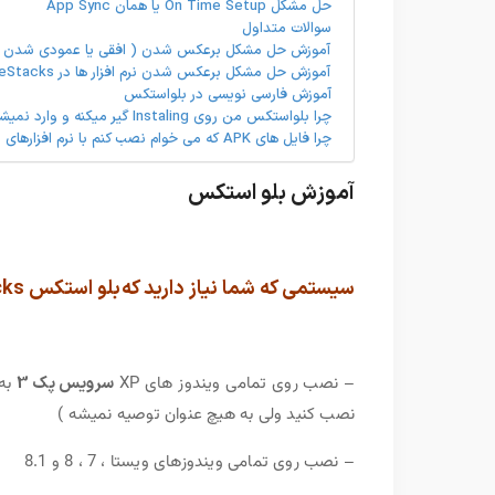
حل مشکل On Time Setup یا همان App Sync
سوالات متداول
آموزش حل مشکل برعکس شدن ( افقی یا عمودی شدن ) نرم افزار ها در ks
آموزش حل مشکل برعکس شدن نرم افزار ها در BlueStacks در نسخه های 2 و 0.9
آموزش فارسی نویسی در بلواستکس
چرا بلواستکس من روی Instaling گیر میکنه و وارد نمیشه
چرا فایل های APK که می خوام نصب کنم با نرم افزارهای دیگر مانند فتوشاپ و … باز میشه و با یک کلیک نصب نمیشه
آموزش بلو استکس
سیستمی که شما نیاز دارید که بلو استکس BlueStacks رو روش نصب کنید
– نصب روی تمامی ویندوز های XP
سرویس پک 3
نصب کنید ولی به هیچ عنوان توصیه نمیشه )
– نصب روی تمامی ویندوزهای ویستا ، 7 ، 8 و 8.1