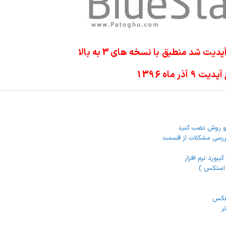
 شد منطبق با نسخه های 3 به بالا
ت 9 آذر ماه 1396
ررسی مشکلات از قسمت
بورد نرم افزار
و استکس )
لعکس
ر