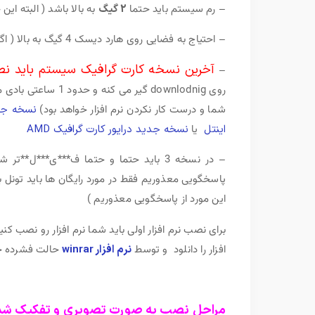
– رم سیستم باید حتما
2 گیگ
به بالا باشد ( البته این ح
– احتیاج به فضایی روی هارد دیسک 4 گیگ به بالا ( اگه درایو c شما 4 گیگ نداره بهتره نرم افزار روی سایر درایو ها نصب بشه )
آخرین نسخه کارت گرافیک سیستم باید ن
–
روی downlodnig گیر 
شما و درست کار نکردن نرم افزار خواهد بود)
نسخه جدید در
اینتل
یا
نسخه جدید درایور کارت گرافیک AMD
– در نسخه 3 باید حتما و حتما ف***ی**
پاسخگویی معذوریم فقط در مورد رایگان ها باید تونل ب
این مورد از پاسخگویی معذوریم )
برای نصب نرم افزار اولی باید شما نرم افزار رو نصب کنی
افزار را دانلود و توسط
نرم افزار winrar
حالت فشرده خارج نمایید ،
مراحل نصب به صورت تصویری و تفکیک شده