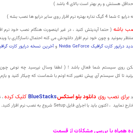
داقل هستش و رم بهتر است بالای 4 باشد )
صب باشه
( حتما آپدیتش کنید ، در غیر اینصورت هنگام نصب خود نرم افز
می کنه و حدود 1 ساعتی بادی منتظر بمونید و چون خود نرم افزار دانلودش می کنه احتمال ناسازگاری با وین
ایور کارت گرافیک Nvidia GeForce
و
آخرین نسخه درایور کارت گراف
*ل**تر شکن روی سیستم شما فعال باشد ! ( لطفا وسال نپرسید چه نوعی چون 
زنید تا کل سیستم آی پیش تغییر کنه اونم با شماست که چیکار کنید و بازم 
برای نصب روی
دانلود بلو استکس
BlueStacks
کلیک کرده
د
، ن
 اکنون باید با اجرای فایل Setup شروع به نصب نرم افزار کنید.
 همراه با بررسی مشکلات از قسمت