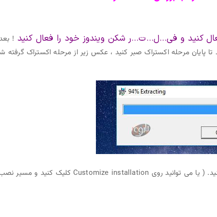
عال کنید و فی…ل…ت…ر شکن ویندوز خود را فعال کنید
! بعد 
شروع به extract بسته می کند تا پایان مرحله اکستراک صبر کنید ، عکس زیر از مرحله اکستراک گرفته 
2- اکنون مانند تصویر زیر روی install now کلیک کنید. ( یا می توانید روی Customize installation کلیک کنید و 