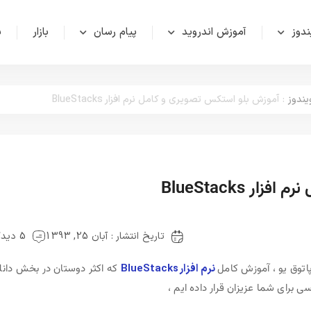
دوز
آموزش اندروید
پیام رسان
بازار
ش
یندوز
:
آموزش بلو استکس تصویری و کامل نرم افزار BlueStacks
 BlueStacks
تاریخ انتشار : آبان 25, 1393
5 دیدگاه
توق یو ، آموزش کامل
نرم افزار BlueStacks
که اکثر دوستان در بخش دانل
برای شما عزیزان قرار داده ایم ،