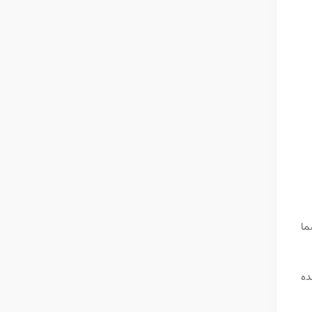
ما
ده