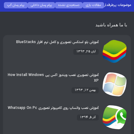
موضوعات پرطرفدار
مقالات بازی
دسته‌بندی نشده
پیام رسان داخلی
پیام رسان گپ
بهترین گجت ها
هوش مصنوعی
رفع خطا و ارور
با ما همراه باشید
آموزش بلو استکس تصویری و کامل نرم افزار BlueStacks
آبان 25, 1393
آموزش تصویری نصب ویندوز اکس پی How Install Windows
XP
بهمن 12, 1393
آموزش نصب واتساپ روی کامپیوتر تصویری Whatsapp On Pc
آذر 5, 1394