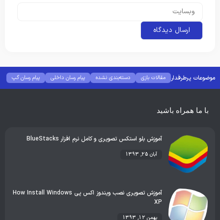
موضوعات پرطرفدار
مقالات بازی
دسته‌بندی نشده
پیام رسان داخلی
پیام رسان گپ
بهترین گجت ها
هوش مصنوعی
رفع خطا و ارور
با ما همراه باشید
آموزش بلو استکس تصویری و کامل نرم افزار BlueStacks
آبان 25, 1393
آموزش تصویری نصب ویندوز اکس پی How Install Windows
XP
بهمن 12, 1393