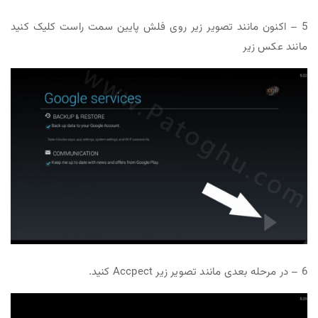
5 – اکنون مانند تصویر زیر روی فلش پایین سمت راست کلیک کنید
مانند عکس زیر
6 – در مرحله بعدی مانند تصویر زیر Accpect کنید.