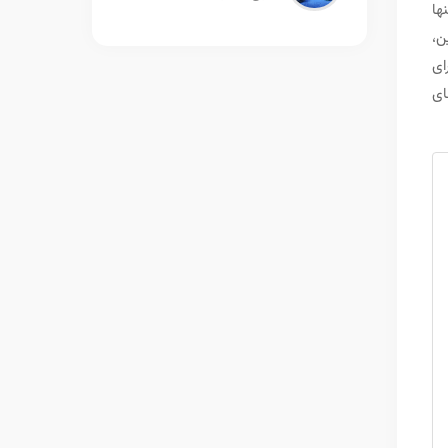
ها
براین،
ای
ای