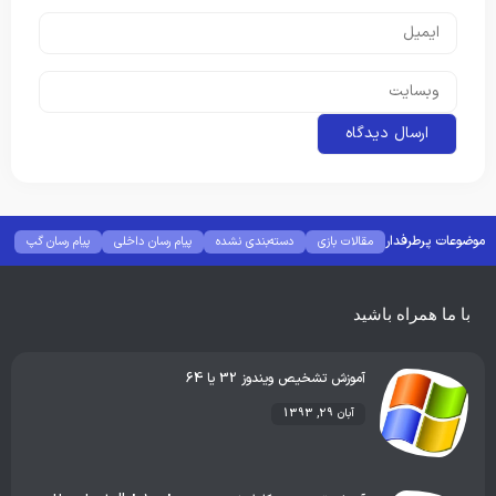
موضوعات پرطرفدار
مقالات بازی
دسته‌بندی نشده
پیام رسان داخلی
پیام رسان گپ
بهترین گجت ها
هوش مصنوعی
رفع خطا و ارور
با ما همراه باشید
آموزش تشخيص ويندوز 32 يا 64
آبان 29, 1393