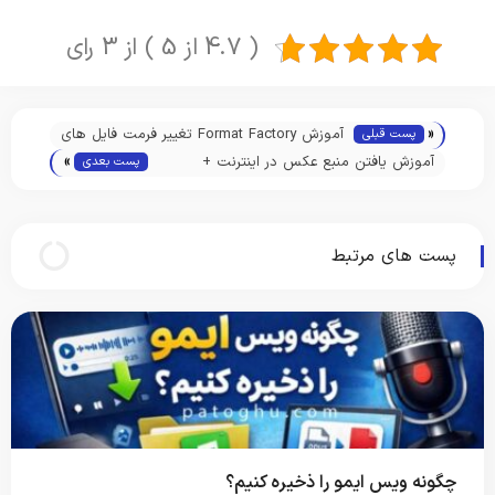
( 4.7 از 5 ) از 3 رای
«
آموزش Format Factory تغییر فرمت فایل های
پست قبلی
»
صوتی و تصویری
آموزش یافتن منبع عکس در اینترنت +
پست بعدی
آموزش تصویری
پست های مرتبط
چگونه ویس ایمو را ذخیره کنیم؟