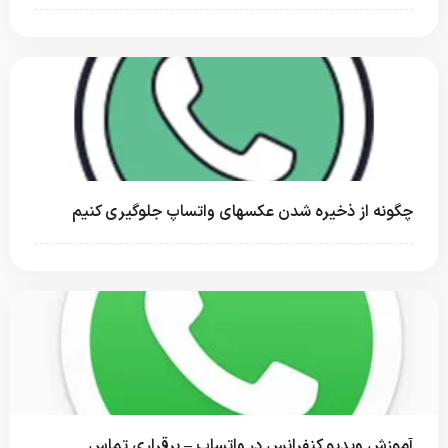
چگونه از ذخیره شدن عکسهای واتساپ جلوگیری کنیم
آموزش ویدیو کنفرانس در واتساپ – برقراری تماس