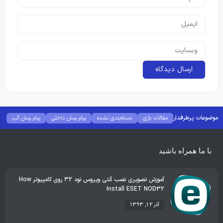
موضوعات پرطرفدار
مقالات بازی
دسته‌بندی نشده
پیام رسان داخلی
پیام رسان گپ
بهترین گجت ها
هوش مصنوعی
رفع خطا و ارور
با ما همراه باشید
آموزش تصویری نصب آنتی ویروس نود 32 روی کامپیوتر How
Install ESET NOD32
آذر 12, 1393