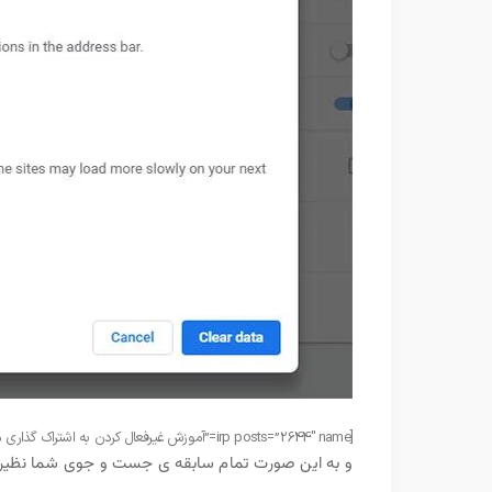
[irp posts=”2644″ name=”آموزش غیرفعال کردن به اشتراک گذاری موقعیت مکانی در مرورگر های اینترنت”]
و به این صورت تمام سابقه ی جست و جوی شما نظیر 