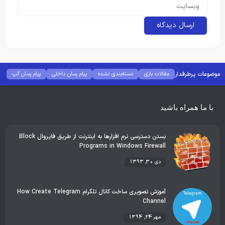
موضوعات پرطرفدار
مقالات بازی
دسته‌بندی نشده
پیام رسان داخلی
پیام رسان گپ
بهترین گجت ها
هوش مصنوعی
رفع خطا و ارور
با ما همراه باشید
بستن دسترسی نرم افزارها به اینترنت از طریق فایروال Block
Programs in Windows Firewall
دی 30, 1393
آموزش تصویری ساخت کانال تلگرام How Create Telegram
Channel
مهر 24, 1394