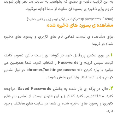
به این ترتیب دفعه ی بعدی که بخواهید به سایت مد نظر وارد شوید،
کروم برای ذخیره ی پسورد آن سایت از شما اجازه میگیرد.
[irp posts=”3471″ name=”چگونه در گوگل کروم زبان را تغییر دهیم”]
مشاهده ی پسورد های ذخیره شده
برای مشاهده ی لیست تمامی نام های کاربری و پسورد های ذخیره
شده در کروم:
1.
بر روی عکس پروفایل خود در گوشه ی راست بالای تصویر کلیک
کرده، سپس گزینه ی
Passwords
را انتخاب کنید. شما همچنین می
توانید با وارد کردن
chrome://settings/passwords
در نوار نشانی
کروم و زدن کلید اینتر وارد این بخش شوید.
2.
حال در برگه ی باز شده به بخش
Saved Passwords
مراجعه
کنید. مشاهده می کنید که در زیر این عنوان لیستی از تمامی نام های
کاربری و پسورد های ذخیره شده ی شما در سایت های مختلف وجود
دارد.