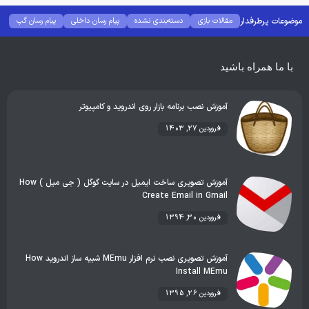
موضوعات پرطرفدار
مقالات بازی
دسته‌بندی نشده
پیام رسان داخلی
پیام رسان گپ
بهترین گجت ها
هوش مصنوعی
رفع خطا و ارور
با ما همراه باشید
آموزش نصب برنامه بازار روی اندروید و کامپیوتر
فروردین 27, 1403
آموزش تصویری ساخت ایمیل در سایت گوگل ( جی میل ) How
Create Email in Gmail
فروردین 30, 1394
آموزش تصویری نصب نرم افزار MEmu شبیه ساز اندروید How
Install MEmu
فروردین 26, 1395