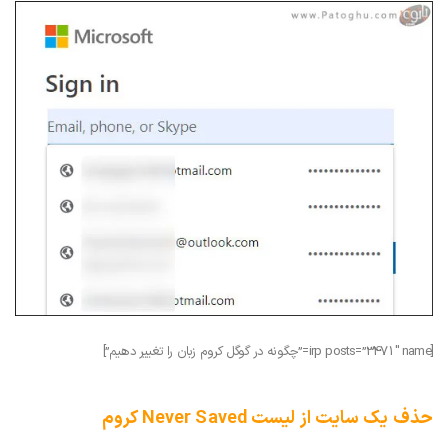
[irp posts=”3471″ name=”چگونه در گوگل کروم زبان را تغییر دهیم”]
حذف یک سایت از لیست Never Saved کروم