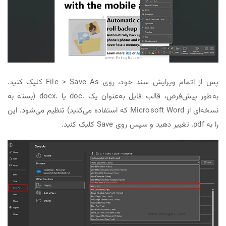
پس از اتمام ویرایش سند خود، روی File > Save As کلیک کنید.
به‌طور پیش‌فرض، قالب فایل به‌عنوان یک .doc یا .docx (بسته به
نسخه‌ای از Microsoft Word که استفاده می‌کنید) تنظیم می‌شود. این
را به pdf. تغییر دهید و سپس روی Save کلیک کنید.