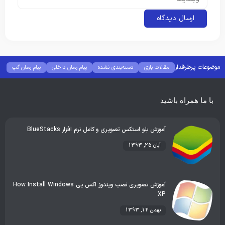
موضوعات پرطرفدار
مقالات بازی
دسته‌بندی نشده
پیام رسان داخلی
پیام رسان گپ
بهترین گجت ها
هوش مصنوعی
رفع خطا و ارور
با ما همراه باشید
آموزش بلو استکس تصویری و کامل نرم افزار BlueStacks
آبان 25, 1393
آموزش تصویری نصب ویندوز اکس پی How Install Windows
XP
بهمن 12, 1393