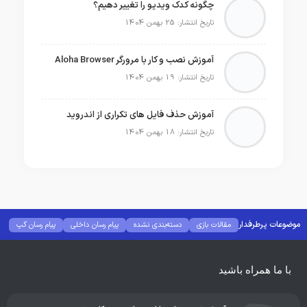
چگونه کدک ویدیو را تغییر دهیم؟
تاریخ انتشار: 25 بهمن 1404
آموزش نصب و کار با مرورگر Aloha Browser
تاریخ انتشار: 19 بهمن 1404
آموزش حذف فایل های تکراری از اندروید
تاریخ انتشار: 18 بهمن 1404
موضوعات پرطرفدار
مقالات بازی
دسته‌بندی نشده
پیام رسان داخلی
پیام رسان گپ
بهترین گجت ها
هوش مصنوعی
رفع خطا و ارور
با ما همراه باشید