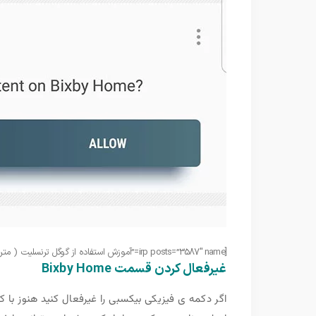
[irp posts=”3587″ name=”آموزش استفاده از گوگل ترنسلیت ( مترجم گوگل ) به صورت آفلاین روی گوشی”]
غیرفعال کردن قسمت Bixby Home
اگر دکمه ی فیزیکی بیکسبی را غیرفعال کنید هنوز