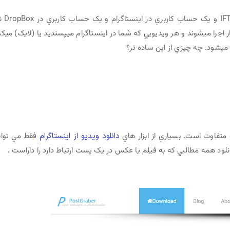
براي اينکار شما به يک حساب کاربري در نرم
را ميشوند و هر ويديويي که شما در اينستاگرام ميپسنديد يا (لايک) ميکن
متفاوت است. بسياري از ابزار هاي
دانلود ویدیو از اينستاگرام
فقط مي توان
نلود همه مطالبي که به فيلم يا عکس در يک پست ارتباط دارد را داراست .