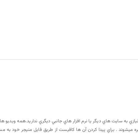
زي به سايت هاي ديگر يا نرم افزار هاي جانبي ديگري نداريد.همه ويديو ها
ه ميشوند . براي پيدا کردن آن ها کافيست از طريق فايل منيجر خود به مس