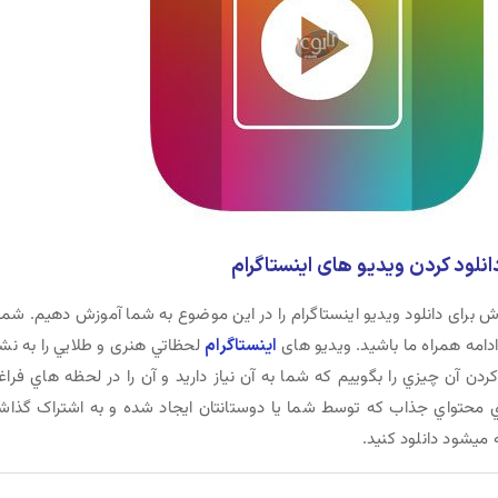
ن مطلب می خواهیم برای شما دوستان عزیز 7 روش برای دانلود ویدیو اینستاگرام را در این موضوع به شما آموزش دهیم. شما
ادامه همراه ما باشید. ويديو های
اينستاگرام
لحظاتي هنری و طلايي را به نش
ردن آن چيزي را بگوييم که شما به آن نياز داريد و آن را در لحظه هاي فرا
ي محتواي جذاب که توسط شما يا دوستانتان ايجاد شده و به اشتراک گذاش
 ميشود دانلود کنيد.