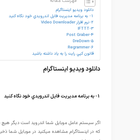
فهرست مقاله
دانلود ویدیو اینستاگرام
1- به برنامه مديريت فايل اندرويدي خود نگاه کنيد
2-نرم افزار Video Downloader
3-IFTTT
4-Post Graber
5-DreDown
6-Regrammer
قانون کپي رايت را به ياد داشته باشيد
دانلود ویدیو اینستاگرام
1- به برنامه مديريت فايل اندرويدي خود نگاه کنيد
اگر سيستم عامل موبايل شما اندرويد است ديگر هيچ نيا
که در اينستاگرام مشاهده ميکنيد در موبايل شما ذخير