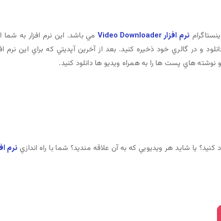
اينستاگرام
نرم افزار Video Downloader
مي باشد. اين نرم افزار به شما ا
نلود و در گالري خود ذخيره کنيد. بعد از آخرين آپديتي که براي اين نرم افز
وشته هاي پست ها را به همراه ويديو ها دانلود کنيد.
د کنيد؟ يا شايد هر ويديويي که به آن علاقه منديد؟ شما با راه اندازي
نرم افز