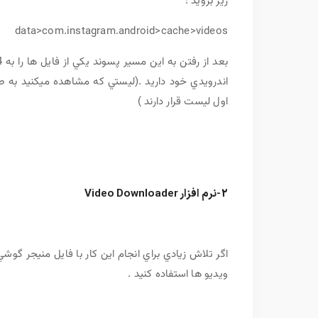
زير برويد :
data>com.instagram.android>cache>videos
اندرويدي خود داريد .(ليستي که مشاهده ميکنيد ب
اول ليست قرار دارند )
2-نرم افزار Video Downloader
اگر تلاش زيادي براي انجام اين کار با فايل منيجر گوشي
ويديو ها استفاده کنيد .