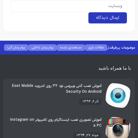
موضوعات پرطرفدار
مقالات بازی
دسته‌بندی نشده
پیام رسان داخلی
پیام رسان گپ
بهترین گجت ها
هوش مصنوعی
رفع خطا و ارور
با ما همراه باشید
آموزش نصب آنتی ویروس نود 32 روی اندروید Eset Mobile
Security On Android
آذر 8, 1393
آموزش تصویری نصب اینستاگرام روی کامپیوتر Instagram on
a PC
خرداد 27, 1394