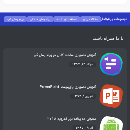
موضوعات پرطرفدار
مقالات بازی
دسته‌بندی نشده
پیام رسان داخلی
پیام رسان گپ
بهترین گجت ها
هوش مصنوعی
رفع خطا و ارور
با ما همراه باشید
آموزش تصویری ساخت کانال در پیام رسان گپ
مرداد 13, 1397
آموزش تصویری پاورپوینت PowerPoint
شهریور 9, 1397
معرفی ده برنامه‌ برتر اندروید 2018
آذر 19, 1397