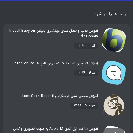
بهترین گجت ها
هوش مصنوعی
رفع خطا و ارور
با ما همراه باشید
آموزش نصب و فعال سازی دیکشنری بابیلون Install Babylon
dictionary
آذر 11, 1393
آموزش تصویری نصب تیک توک روی کامپیوتر Tictoc on Pc
تیر 14, 1394
آموزش مخفی شدن در تلگرام Last Seen Recently
خرداد 19, 1395
آموزش ساخت اپل آیدی Apple ID به صورت تصویری و کامل