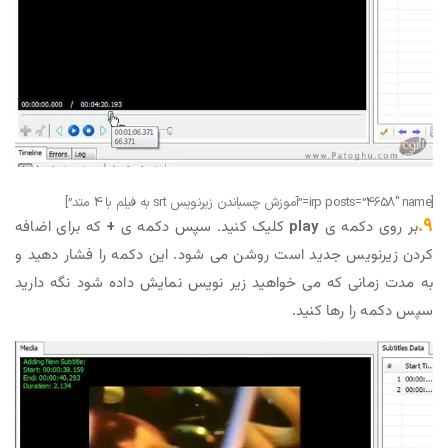
[irp posts=”4658″ name=”آموزش چسباندن زیرنویس srt به فیلم با 4 متد”]
۹.
بر روی دکمه ی
play
کلیک کنید. سپس دکمه ی
+
که برای اضافه
کردن زیرنویس جدید است روشن می شود. این دکمه را فشار دهید و
به مدت زمانی که می خواهید زیر نویس نمایش داده شود نگه دارید
سپس دکمه را رها کنید.