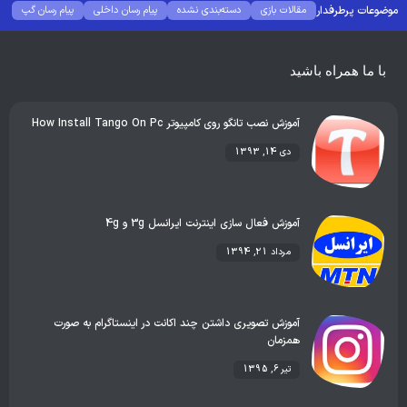
موضوعات پرطرفدار
مقالات بازی
دسته‌بندی نشده
پیام رسان داخلی
پیام رسان گپ
بهترین گجت ها
هوش مصنوعی
رفع خطا و ارور
با ما همراه باشید
آموزش نصب تانگو روی کامپیوتر How Install Tango On Pc
دی 14, 1393
آموزش فعال سازی اینترنت ایرانسل 3g و 4g
مرداد 21, 1394
آموزش تصویری داشتن چند اکانت در اینستاگرام به صورت
همزمان
تیر 6, 1395