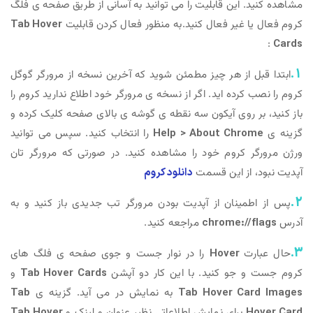
مشاهده کنید. این قابلیت را می توانید به آسانی از طریق صفحه ی فلگ
کروم فعال یا غیر فعال کنید.به منظور فعال کردن قابلیت
Tab Hover
:
Cards
1.
ابتدا قبل از هر چیز مطمئن شوید که آخرین نسخه از مرورگر گوگل
کروم را نصب کرده اید. اگر از نسخه ی مرورگر خود اطلاع ندارید کروم را
باز کنید، بر روی آیکون سه نقطه ی گوشه ی بالای صفحه کلیک کرده و
گزینه ی
Help > About Chrome
را انتخاب کنید. سپس می توانید
ورژن مرورگر کروم خود را مشاهده کنید. در صورتی که مرورگر تان
آپدیت نبود، از این قسمت
دانلود کروم
2.
پس از اطمینان از آپدیت بودن مرورگر تب جدیدی باز کنید و به
آدرس
chrome://flags
مراجعه کنید.
3.
حال عبارت
Hover
را در نوار جست و جوی صفحه ی فلگ های
کروم جست و جو کنید. با این کار دو آپشن
Tab Hover Cards
و
Tab Hover Card Images
به نمایش در می آید. گزینه ی
Tab
Hover Card
برای نمایش اطلاعاتی نظیر عنوان و لینک و
Tab Hover