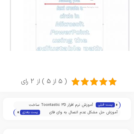
( 5 از 5 ) از 2 رای
«
آموزش نرم افزار Toontastic 3D ساخت
پست قبلی
»
انیمیشن سه بعدی در اندروید
آموزش حل مشکل عدم اتصال به وای فای
پست بعدی
WIFI