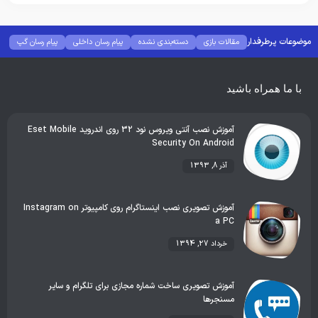
موضوعات پرطرفدار
مقالات بازی
دسته‌بندی نشده
پیام رسان داخلی
پیام رسان گپ
بهترین گجت ها
هوش مصنوعی
رفع خطا و ارور
با ما همراه باشید
آموزش نصب آنتی ویروس نود 32 روی اندروید Eset Mobile
Security On Android
آذر 8, 1393
آموزش تصویری نصب اینستاگرام روی کامپیوتر Instagram on
a PC
خرداد 27, 1394
آموزش تصویری ساخت شماره مجازی برای تلگرام و سایر
مسنجرها