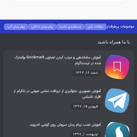
موضوعات پرطرفدار
مقالات بازی
دسته‌بندی نشده
پیام رسان داخلی
پیام رسان گپ
بهترین گجت ها
هوش مصنوعی
رفع خطا و ارور
با ما همراه باشید
آموزش ساماندهی و مرتب کردن تصاویر Bookmark بوکمارک
شده در اینستاگرام
اسفند 18, 1396
آموزش تصویری جلوگیری از دریافت تماس صوتی در تلگرام از
افراد ناشناس
فروردین 15, 1397
آموزش نصب پیام رسان سروش روی گوشی اندروید
اردیبهشت 1, 1397