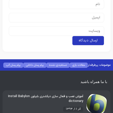
موضوعات پرطرفدار
مقالات بازی
دسته‌بندی نشده
پیام رسان داخلی
پیام رسان گپ
بهترین گجت ها
هوش مصنوعی
رفع خطا و ارور
با ما همراه باشید
آموزش نصب و فعال سازی دیکشنری بابیلون Install Babylon
dictionary
آذر 11, 1393