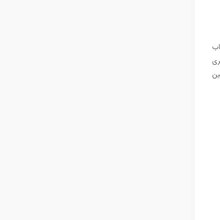
اب
ری
ین