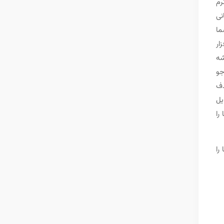
رم
نی
ما
ار
شه
جو
ذف
یل
را
را