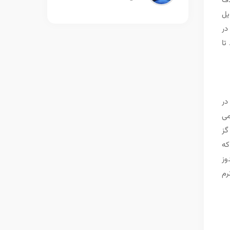
ذف
یل
در
تا
در
می
گز
که
وز
رم