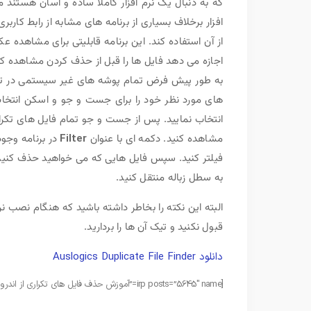
که به دنبال یک نرم افزار کاملا ساده و آسان هستند ما
افزار برخلاف بسیاری از برنامه های مشابه از رابط کارب
از آن استفاده کند. این برنامه قابلیتی برای مشاهده
اجازه می دهد فایل ها را قبل از حذف کردن مشاهده کنید
به طور پیش فرض تمام پوشه های غیر سیستمی در تمام
های مورد نظر خود را برای جست و جو و اسکن انتخاب 
انتخاب نمایید. پس از جست و جو تمام فایل های تکرا
مشاهده کنید. دکمه ای با عنوان
Filter
در برنامه وجود 
فیلتر کنید. سپس فایل هایی که می خواهید حذف کنید ر
به سطل زباله منتقل کنید.
البته این نکته را بخاطر داشته باشید که هنگام نصب نر
قبول نکنید و تیک آن ها را بردارید.
دانلود Auslogics Duplicate File Finder
[irp posts=”5645″ name=”آموزش حذف فایل های تکراری از اندروید”]