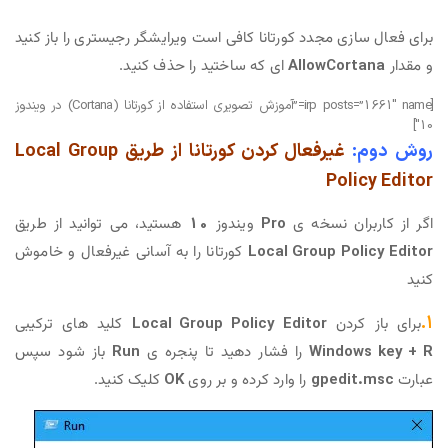
ی مجدد کورتانا کافی است ویرایشگر رجیستری را باز کنید
AllowCor
ای که ساختید را حذف کنید.
[irp posts=”1661″ name=”آموزش تصویری استفاده از کورتانا (Cortana) در ویندوز
غیرفعال کردن کورتانا از طریق Local Group
Pol
ان نسخه ی
Pro
ویندوز
10
هستید، می توانید از طریق
Local Group Po
کورتانا را به آسانی غیرفعال و خاموش
ردن
Local Group Policy Editor
کلید های ترکیبی
Windo
را فشار دهید تا پنجره ی
Run
باز شود سپس
gpedi
را وارد کرده و بر روی
OK
کلیک کنید.