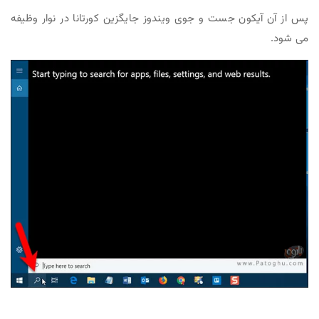
ون جست و جوی ویندوز جایگزین کورتانا در نوار وظیفه