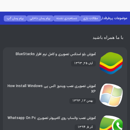
موضوعات پرطرفدار
مقالات بازی
دسته‌بندی نشده
پیام رسان داخلی
پیام رسان گپ
بهترین گجت ها
هوش مصنوعی
رفع خطا و ارور
با ما همراه باشید
آموزش بلو استکس تصویری و کامل نرم افزار BlueStacks
آبان 25, 1393
آموزش تصویری نصب ویندوز اکس پی How Install Windows
XP
بهمن 12, 1393
آموزش نصب واتساپ روی کامپیوتر تصویری Whatsapp On Pc
آذر 5, 1394