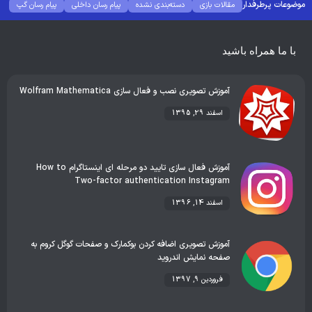
موضوعات پرطرفدار
مقالات بازی
دسته‌بندی نشده
پیام رسان داخلی
پیام رسان گپ
بهترین گجت ها
هوش مصنوعی
رفع خطا و ارور
با ما همراه باشید
آموزش تصویری نصب و فعال سازی Wolfram Mathematica
اسفند 29, 1395
آموزش فعال سازی تایید دو مرحله ای اینستاگرام How to
Two-factor authentication Instagram
اسفند 14, 1396
آموزش تصویری اضافه کردن بوکمارک و صفحات گوگل کروم به
صفحه نمایش اندروید
فروردین 9, 1397