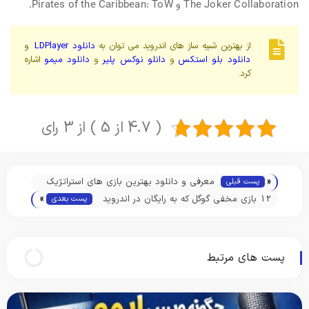
The Joker Collaboration و Pirates of the Caribbean: ToW.
از بهترین شبیه ساز های اندروید می توان به
دانلود LDPlayer
و
دانلود بلو استکس
و
دانلو نوکس پلیر
و
دانلود میمو
اشاره
کرد.
( 4.7 از 5 ) از 3 رای
«
معرفی و دانلود بهترین بازی های استراتژیک
پست قبلی
»
اندروید 2024
12 بازی مخفی گوگل که به رایگان در اندروید
پست بعدی
و کروم و ویندوز بازی کنید
پست های مرتبط