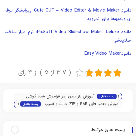
دانلود
Cute CUT – Video Editor & Movie Maker
ویرایشگر حرفه
ای ویدیوها برای اندروید
دانلود
iPixSoft Video Slideshow Maker Deluxe
نرم افزار ساخت
اسلایدشو
دانلود
Easy Video Maker
( 3.7 از 5 ) از 3 رای
«
آموزش باز کردن رمز فراموش شده گوشی
پست قبلی
»
اندروید
آموزش تعمیر فایل RAR و ZIP خراب و آسیب
پست بعدی
دیده
پست های مرتبط