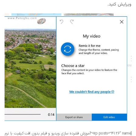
ویرایش کنید.
[irp posts=”4126″ name=”آموزش فشرده سازی ویدیو و فیلم بدون افت کیفیت با نرم