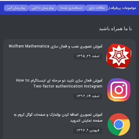
موضوعات پرطرفدار
مقالات بازی
دسته‌بندی نشده
پیام رسان داخلی
پیام رسان گپ
بهترین گجت ها
هوش مصنوعی
رفع خطا و ارور
با ما همراه باشید
آموزش تصویری نصب و فعال سازی Wolfram Mathematica
اسفند 29, 1395
آموزش فعال سازی تایید دو مرحله ای اینستاگرام How to
Two-factor authentication Instagram
اسفند 14, 1396
آموزش تصویری اضافه کردن بوکمارک و صفحات گوگل کروم به
صفحه نمایش اندروید
فروردین 9, 1397