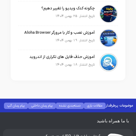
چگونه کدک ویدیو را تغییر دهیم؟
تاریخ انتشار: 25 بهمن 1404
آموزش نصب و کار با مرورگر Aloha Browser
تاریخ انتشار: 19 بهمن 1404
آموزش حذف فایل های تکراری از اندروید
تاریخ انتشار: 18 بهمن 1404
موضوعات پرطرفدار
مقالات بازی
دسته‌بندی نشده
پیام رسان داخلی
پیام رسان گپ
بهترین گجت ها
هوش مصنوعی
رفع خطا و ارور
با ما همراه باشید